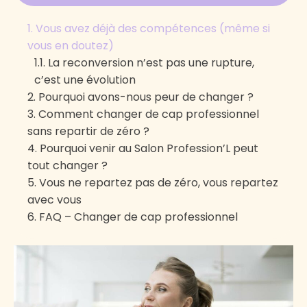
Vous avez déjà des compétences (même si
vous en doutez)
La reconversion n’est pas une rupture,
c’est une évolution
Pourquoi avons-nous peur de changer ?
Comment changer de cap professionnel
sans repartir de zéro ?
Pourquoi venir au Salon Profession’L peut
1. Faire l’inventaire de vos compétences
tout changer ?
2. Identifier ce qui vous motive vraiment
Vous ne repartez pas de zéro, vous repartez
3. Explorer les passerelles possibles
avec vous
4. Vous entourer
FAQ – Changer de cap professionnel
Est-il trop tard pour changer de travail
après 40 ans ?
Faut-il forcément reprendre des études
longues ?
Comment savoir si je dois vraiment