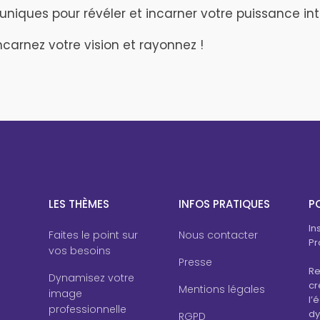
uniques pour révéler et incarner votre puissance int
incarnez votre vision et rayonnez !
LES THÈMES
INFOS PRATIQUES
PO
In
Faites le point sur
Nous contacter
Pr
vos besoins
Presse
Re
Dynamisez votre
cr
Mentions légales
image
l’
professionnelle
dy
RGPD