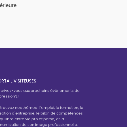
érieure
RTAIL VISITEUSES
scrivez-vous aux prochains évènements de
ofession’L !
trouvez nos thèmes : l’emploi, la formation, la
éation d'entreprise, le bilan de compétences,
équilibre entre vie pro et perso, et la
namisation de son image professionnelle.