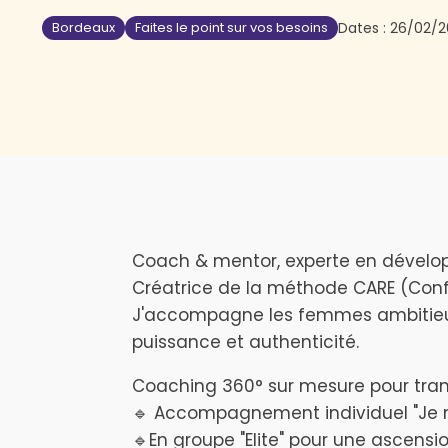
Bordeaux
Faites le point sur vos besoins
Dates :
26/02/2
Coach & mentor, experte en développ
Créatrice de la méthode CARE (Confia
J'accompagne les femmes ambitieuse
puissance et authenticité.
Coaching 360° sur mesure pour tran
🔹 Accompagnement individuel "Je 
🔹En groupe "Elite" pour une ascensio