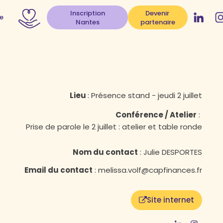
Inscription
Devenir
e
Nantes
partenaire
Lieu
:
Présence stand - jeudi 2 juillet
Conférence / Atelier
:
Prise de parole le 2 juillet : atelier et table ronde
Nom du contact
:
Julie DESPORTES
Email du contact
:
melissa.volf@capfinances.fr
Site internet