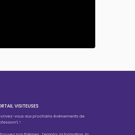
RTAIL VISITEUSES
scrivez-vous aux prochains évènements de
ofession’L !
trouvez nos thèmes : l’emploi, la formation, la